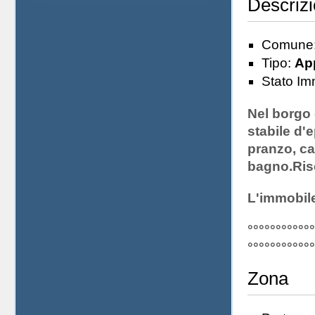
Descriz
Comune
Tipo:
Ap
Stato Im
Nel borgo
stabile d'
pranzo, ca
bagno.Ris
L'immobile
°°°°°°°°°°°°
°°°°°°°°°°°°
Zona