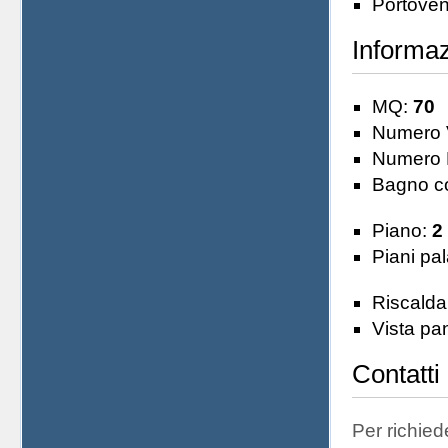
Portoven
Informaz
MQ:
70
Numero 
Numero 
Bagno co
Piano:
2
Piani pa
Riscald
Vista pa
Contatti
Per richiede