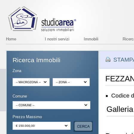
Home
I nostri servizi
Immobili
Ricer
Ricerca Immobili
STAMP
Zona
FEZZANO
Codice d
Comune
Galleria
Prezzo Massimo